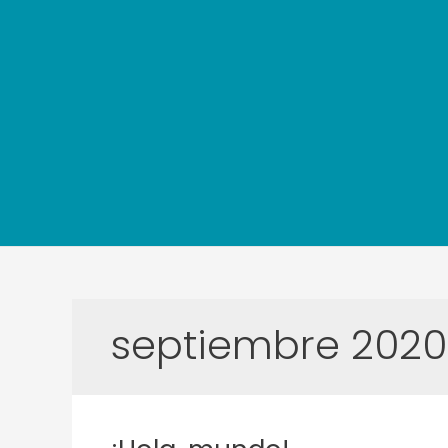
Ir
al
contenido
septiembre 2020
¡Hola,