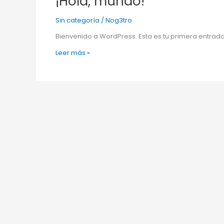
¡Hola, mundo!
mundo!
Sin categoría
/
Nog3tro
Bienvenido a WordPress. Esta es tu primera entrada.
Leer más »